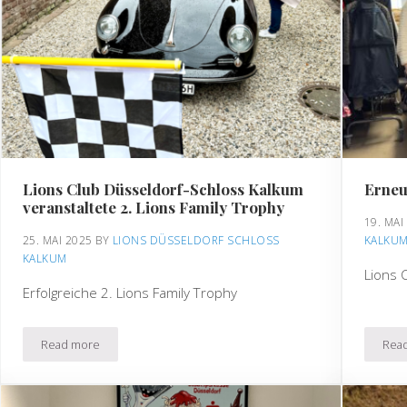
Lions Club Düsseldorf-Schloss Kalkum
Erneu
veranstaltete 2. Lions Family Trophy
19. MAI
25. MAI 2025
BY 
LIONS DÜSSELDORF SCHLOSS 
KALKU
KALKUM
Lions 
Erfolgreiche 2. Lions Family Trophy
Read more
Rea
Lions Club Düsseldorf-Schloss Kalkum veranstaltete 2. Lions Fa