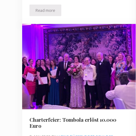
Read more
Vorstand Förderverein Lions Club Düsseldorf Schl
Charterfeier: Tombola erlöst 10.000
Euro