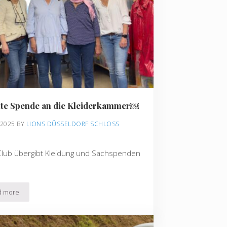
te Spende an die Kleiderkammer￼
 2025
BY 
LIONS DÜSSELDORF SCHLOSS 
M
Club übergibt Kleidung und Sachspenden
d more
mily Trophy
Erneute Spende an die Kleiderkammer￼