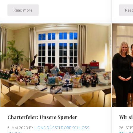
Read more
Rea
oss Kalkum 2024/2025
10.000 Euro für den guten Zweck
Charterfeier: Unsere Spender
Wir s
5. MAI 2023
BY 
LIONS DÜSSELDORF SCHLOSS 
26. SE