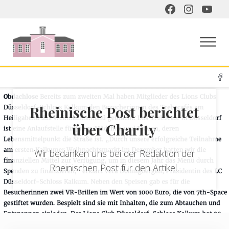
Skip to main content
Skip to header right navigation
Skip to site footer
Men
Rheinische Post berichtet
über Charity
Wir bedanken uns bei der Redaktion der
Rheinischen Post für den Artikel.